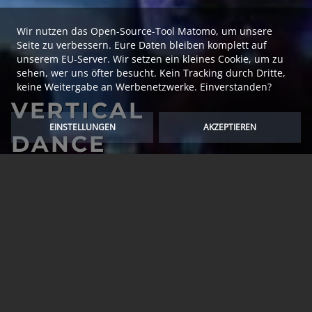
Wir nutzen das Open-Source-Tool Matomo, um unsere
Seite zu verbessern. Eure Daten bleiben komplett auf
unserem EU-Server. Wir setzen ein kleines Cookie, um zu
sehen, wer uns öfter besucht. Kein Tracking durch Dritte,
keine Weitergabe an Werbenetzwerke. Einverstanden?
VERTICAL
EINSTELLUNGEN
AKZEPTIEREN
DANCE
SHOW ACT
WENN DIE WAND ZUR
BÜHNE WIRD
VERTICAL DANCE SHOW ACT
Wer sagt, dass eine Bühne immer auch einen Boden
braucht? Der Vertical Dance Showact braucht
FOTOS
VIDEO
jedenfalls nur eines: eine Wand!